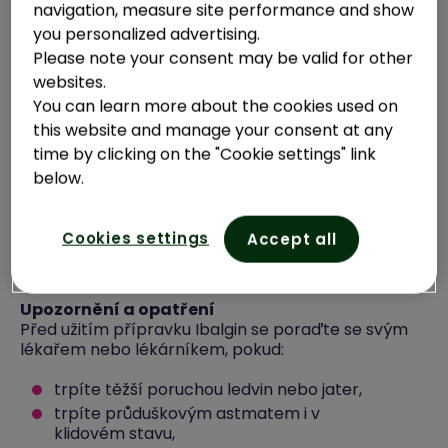
navigation, measure site performance and show
jestliže máte aktivní nebo opakující se vřed
you personalized advertising.
nebo krvácení do žaludku nebo
Please note your consent may be valid for other
dvanáctníku,
websites.
při krvácení nebo proděravení v
zažívacím traktu způsobených
You can learn more about the cookies used on
nesteroidními protizánětlivými léky v
this website and manage your consent at any
minulosti,
time by clicking on the "Cookie settings" link
jestliže trpíte poruchou krvetvorby nebo
below.
poruchou krevní srážlivosti,
jestliže máte závažné srdeční selhání.
Cookies settings
Accept all
Přípravek nesmí užívat ženy v posledních třech
měsících těhotenství.
Upozornění a opatření
Před užitím přípravku Ibalgin se poraďte se svým
lékařem nebo lékárníkem, pokud:
trpíte těžší poruchou ledvin nebo jater,
trpíte průduškovým astmatem i v
klidovém stavu,