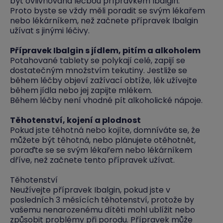
být ovlivňována léčbou přípravkem Ibalgin.
Proto byste se vždy měli poradit se svým lékařem
nebo lékárníkem, než začnete přípravek Ibalgin
užívat s jinými léčivy.
Přípravek Ibalgin s jídlem, pitím a alkoholem
Potahované tablety se polykají celé, zapijí se
dostatečným množstvím tekutiny. Jestliže se
během léčby objeví zažívací obtíže, lék užívejte
během jídla nebo jej zapijte mlékem.
Během léčby není vhodné pít alkoholické nápoje.
Těhotenství, kojení a plodnost
Pokud jste těhotná nebo kojíte, domníváte se, že
můžete být těhotná, nebo plánujete otěhotnět,
poraďte se se svým lékařem nebo lékárníkem
dříve, než začnete tento přípravek užívat.
Těhotenství
Neužívejte přípravek Ibalgin, pokud jste v
posledních 3 měsících těhotenství, protože by
vašemu nenarozenému dítěti mohl ublížit nebo
způsobit problémy při porodu. Přípravek může