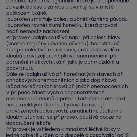
působků, tzv. prostaglandinů, které jsou odpovědné
za vznik bolesti a zánětu a uvolňují se v místě
poškození tkáně.
Ibuprofen zmírňuje bolest a zánět různého původu.
Ibuprofen rovněž tlumí horečku, která provází
např. nemoci z nachlazení.
Přípravek Ibalgin se užívá např. při bolesti hlavy
(včetně migrény cévního původu), bolesti zubů,
zad, při bolestivé menstruaci, při bolesti svalů a
kloubů provázející chřipková onemocnění, při
poranění měkkých tkání, jako je pohmoždění a
podvrtnutí.
Dále se Ibalgin užívá při horečnatých stavech při
chřipkových onemocněních a jako doplňková
léčba horečnatých stavů při jiných onemocněních.
V případě zánětlivých a degenerativních
onemocnění kloubů a páteře (artritidě a artróze)
nebo měkkých tkání pohybového ústrojí
provázených bolestivostí, zarudnutím, otokem a
kloubní ztuhlostí se přípravek používá pouze na
doporučení lékaře.
Přípravek je vzhledem k množství léčivé látky v
jedné tabletě určen pro dospělé a dospívající od 12