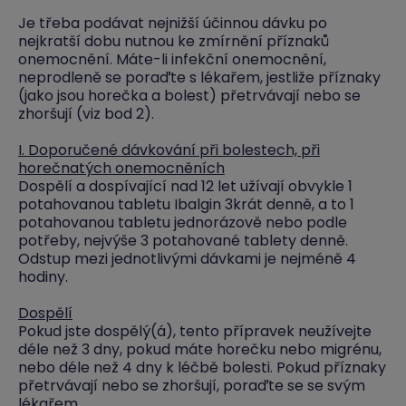
Je třeba podávat nejnižší účinnou dávku po
nejkratší dobu nutnou ke zmírnění příznaků
onemocnění. Máte-li infekční onemocnění,
neprodleně se poraďte s lékařem, jestliže příznaky
(jako jsou horečka a bolest) přetrvávají nebo se
zhoršují (viz bod 2).
I. Doporučené dávkování při bolestech, při
horečnatých onemocněních
Dospělí a dospívající nad 12 let užívají obvykle 1
potahovanou tabletu Ibalgin 3krát denně, a to 1
potahovanou tabletu jednorázově nebo podle
potřeby, nejvýše 3 potahované tablety denně.
Odstup mezi jednotlivými dávkami je nejméně 4
hodiny.
Dospělí
Pokud jste dospělý(á), tento přípravek neužívejte
déle než 3 dny, pokud máte horečku nebo migrénu,
nebo déle než 4 dny k léčbě bolesti. Pokud příznaky
přetrvávají nebo se zhoršují, poraďte se se svým
lékařem.