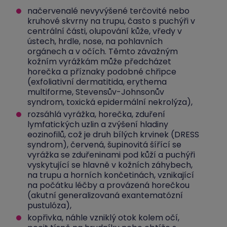
načervenalé nevyvýšené terčovité nebo
kruhové skvrny na trupu, často s puchýři v
centrální části, olupování kůže, vředy v
ústech, hrdle, nose, na pohlavních
orgánech a v očích. Těmto závažným
kožním vyrážkám může předcházet
horečka a příznaky podobné chřipce
(exfoliativní dermatitida, erythema
multiforme, Stevensův-Johnsonův
syndrom, toxická epidermální nekrolýza),
rozsáhlá vyrážka, horečka, zduření
lymfatických uzlin a zvýšení hladiny
eozinofilů, což je druh bílých krvinek (DRESS
syndrom), červená, šupinovitá šířící se
vyrážka se zduřeninami pod kůží a puchýři
vyskytující se hlavně v kožních záhybech,
na trupu a horních končetinách, vznikající
na počátku léčby a provázená horečkou
(akutní generalizovaná exantematózní
pustulóza),
kopřivka, náhle vzniklý otok kolem očí,