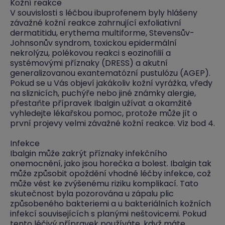
Kožní reakce
V souvislosti s léčbou ibuprofenem byly hlášeny
závažné kožní reakce zahrnující exfoliativní
dermatitidu, erythema multiforme, Stevensův-
Johnsonův syndrom, toxickou epidermální
nekrolýzu, polékovou reakci s eozinofilií a
systémovými příznaky (DRESS) a akutní
generalizovanou exantematózní pustulózu (AGEP).
Pokud se u Vás objeví jakákoliv kožní vyrážka, vředy
na sliznicích, puchýře nebo jiné známky alergie,
přestaňte přípravek Ibalgin užívat a okamžitě
vyhledejte lékařskou pomoc, protože může jít o
první projevy velmi závažné kožní reakce. Viz bod 4.
Infekce
Ibalgin může zakrýt příznaky infekčního
onemocnění, jako jsou horečka a bolest. Ibalgin tak
může způsobit opoždění vhodné léčby infekce, což
může vést ke zvýšenému riziku komplikací. Tato
skutečnost byla pozorována u zápalu plic
způsobeného bakteriemi a u bakteriálních kožních
infekcí souvisejících s planými neštovicemi. Pokud
tento léčivý přípravek používáte, když máte