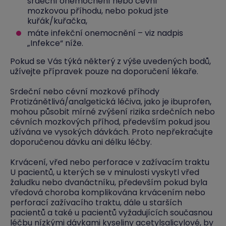
srdeční onemocnění nebo cévní
mozkovou příhodu, nebo pokud jste
kuřák/kuřačka,
máte infekční onemocnění – viz nadpis
„Infekce“ níže.
Pokud se Vás týká některý z výše uvedených bodů,
užívejte přípravek pouze na doporučení lékaře.
Srdeční nebo cévní mozkové příhody
Protizánětlivá/analgetická léčiva, jako je ibuprofen,
mohou působit mírné zvýšení rizika srdečních nebo
cévních mozkových příhod, především pokud jsou
užívána ve vysokých dávkách. Proto nepřekračujte
doporučenou dávku ani délku léčby.
Krvácení, vřed nebo perforace v zažívacím traktu
U pacientů, u kterých se v minulosti vyskytl vřed
žaludku nebo dvanáctníku, především pokud byla
vředová choroba komplikována krvácením nebo
perforací zažívacího traktu, dále u starších
pacientů a také u pacientů vyžadujících současnou
léčbu nízkými dávkami kyseliny acetylsalicylové, by