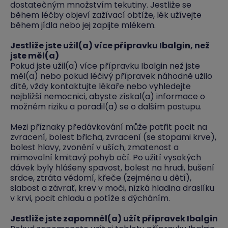
dostatečným množstvím tekutiny. Jestliže se
během léčby objeví zažívací obtíže, lék užívejte
během jídla nebo jej zapijte mlékem.
Jestliže jste užil(a) více přípravku Ibalgin, než
jste měl(a)
Pokud jste užil(a) více přípravku Ibalgin než jste
měl(a) nebo pokud léčivý přípravek náhodně užilo
dítě, vždy kontaktujte lékaře nebo vyhledejte
nejbližší nemocnici, abyste získal(a) informace o
možném riziku a poradil(a) se o dalším postupu.
Mezi příznaky předávkování může patřit pocit na
zvracení, bolest břicha, zvracení (se stopami krve),
bolest hlavy, zvonění v uších, zmatenost a
mimovolní kmitavý pohyb očí. Po užití vysokých
dávek byly hlášeny spavost, bolest na hrudi, bušení
srdce, ztráta vědomí, křeče (zejména u dětí),
slabost a závrať, krev v moči, nízká hladina draslíku
v krvi, pocit chladu a potíže s dýcháním.
Jestliže jste zapomněl(a) užít přípravek Ibalgin