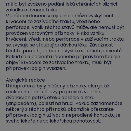
mělo být zváženo podání léků chránících sliznici
žaludku a dvanáctníku.
V průběhu léčení se ojediněle může vyskytnout
krvácení ze zažívacího traktu, vřed nebo
perforace. Vznik těchto stavů může, ale nemusí být
provázen varovnými příznaky. Riziko vzniku
krvácení, vředu nebo perforace v zažívacím traktu
se zvyšuje se stoupající dávkou léku. Závažnost
těchto poruch je obecně vyšší u starších pacientů.
Pokud se u pacienta léčeného přípravkem Ibalgin
objeví krvácení ze zažívacího traktu, musí být
přípravek Ibalgin vysazen.
Alergické reakce
U ibuprofenu byly hlášeny příznaky alergické
reakce na tento léčivý přípravek, včetně
dýchacích potíží, otoku obličeje a krku
(angioedém), bolesti na hrudi. Pokud zaznamenáte
některý z těchto příznaků, okamžitě přestaňte
přípravek Ibalgin užívat a neprodleně kontaktujte
svého lékaře nebo lékařskou pohotovost.