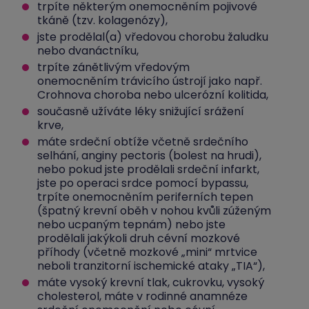
trpíte některým onemocněním pojivové
tkáně (tzv. kolagenózy),
jste prodělal(a) vředovou chorobu žaludku
nebo dvanáctníku,
trpíte zánětlivým vředovým
onemocněním trávicího ústrojí jako např.
Crohnova choroba nebo ulcerózní kolitida,
současně užíváte léky snižující srážení
krve,
máte srdeční obtíže včetně srdečního
selhání, anginy pectoris (bolest na hrudi),
nebo pokud jste prodělali srdeční infarkt,
jste po operaci srdce pomocí bypassu,
trpíte onemocněním periferních tepen
(špatný krevní oběh v nohou kvůli zúženým
nebo ucpaným tepnám) nebo jste
prodělali jakýkoli druh cévní mozkové
příhody (včetně mozkové „mini“ mrtvice
neboli tranzitorní ischemické ataky „TIA“),
máte vysoký krevní tlak, cukrovku, vysoký
cholesterol, máte v rodinné anamnéze