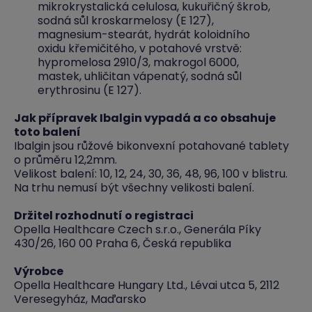
mikrokrystalická celulosa, kukuřičný škrob,
sodná sůl kroskarmelosy (E 127),
magnesium-stearát, hydrát koloidního
oxidu křemičitého, v potahové vrstvě:
hypromelosa 2910/3, makrogol 6000,
mastek, uhličitan vápenatý, sodná sůl
erythrosinu (E 127).
Jak přípravek Ibalgin vypadá a co obsahuje
toto balení
Ibalgin jsou růžové bikonvexní potahované tablety
o průměru 12,2mm.
Velikost balení: 10, 12, 24, 30, 36, 48, 96, 100 v blistru.
Na trhu nemusí být všechny velikosti balení.
Držitel rozhodnutí o registraci
Opella Healthcare Czech s.r.o., Generála Píky
430/26, 160 00 Praha 6, Česká republika
Výrobce
Opella Healthcare Hungary Ltd., Lévai utca 5, 2112
Veresegyház, Maďarsko