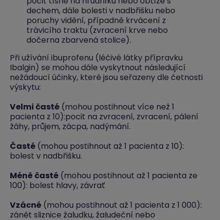
pocit tísně na hrudníku nebo obtíže s
dechem, dále bolesti v nadbřišku nebo
poruchy vidění, případně krvácení z
trávicího traktu (zvracení krve nebo
dočerna zbarvená stolice).
Při užívání ibuprofenu (léčivé látky přípravku
Ibalgin) se mohou dále vyskytnout následující
nežádoucí účinky, které jsou seřazeny dle četnosti
výskytu:
Velmi časté
(mohou postihnout více než 1
pacienta z 10):pocit na zvracení, zvracení, pálení
žáhy, průjem, zácpa, nadýmání.
Časté
(mohou postihnout až 1 pacienta z 10):
bolest v nadbřišku.
Méně časté
(mohou postihnout až 1 pacienta ze
100): bolest hlavy, závrať
Vzácné
(mohou postihnout až 1 pacienta z 1 000):
zánět sliznice žaludku, žaludeční nebo