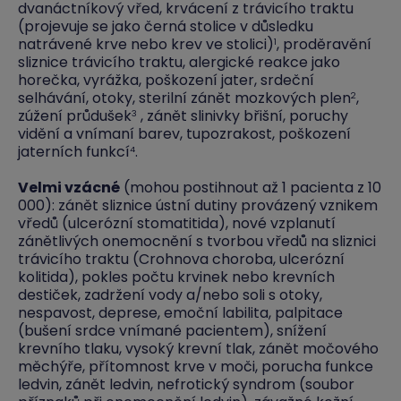
dvanáctníkový vřed, krvácení z trávicího traktu
(projevuje se jako černá stolice v důsledku
natrávené krve nebo krev ve stolici)
, proděravění
1
sliznice trávicího traktu, alergické reakce jako
horečka, vyrážka, poškození jater, srdeční
selhávání, otoky, sterilní zánět mozkových plen
,
2
zúžení průdušek
, zánět slinivky břišní, poruchy
3
vidění a vnímaní barev, tupozrakost, poškození
jaterních funkcí
.
4
Velmi vzácné
(mohou postihnout až 1 pacienta z 10
000): zánět sliznice ústní dutiny provázený vznikem
vředů (ulcerózní stomatitida), nové vzplanutí
zánětlivých onemocnění s tvorbou vředů na sliznici
trávicího traktu (Crohnova choroba, ulcerózní
kolitida), pokles počtu krvinek nebo krevních
destiček, zadržení vody a/nebo soli s otoky,
nespavost, deprese, emoční labilita, palpitace
(bušení srdce vnímané pacientem), snížení
krevního tlaku, vysoký krevní tlak, zánět močového
měchýře, přítomnost krve v moči, porucha funkce
ledvin, zánět ledvin, nefrotický syndrom (soubor