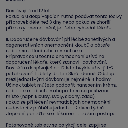
Dospívající od 12 let
Pokud je u dospívajících nutné podávat tento léčivý
přípravek déle než 3 dny nebo pokud se zhorší
příznaky onemocnění, je třeba vyhledat lékaře.
II. Doporučené dávkování při léčbě zánětlivých a
degenerativních onemocnění kloubů a páteře
nebo mimokloubního revmatismu
Přípravek se u těchto onemocnění užívá na
doporučení lékaře, který stanoví i dávkování.
Dospělí a dospívající od 12 let obvykle užívají 1–2
potahované tablety Ibalgin 3krát denně. Odstup
mezi jednotlivými dávkami je nejméně 4 hodiny.
Účinek tablet můžete podpořit nanesením krému
nebo gelu s obsahem ibuprofenu na postižené
místo (např. klouby, svaly, šlachy, záda).
Pokud se při léčení revmatických onemocnění,
nedostaví v průběhu jednoho až dvou týdnů
zlepšení, poraďte se s lékařem o dalším postupu.
Potahované tablety se polykají celé, zapijí se