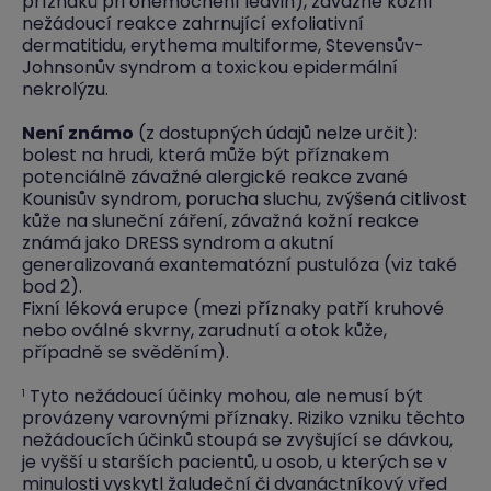
příznaků při onemocnění ledvin), závažné kožní
nežádoucí reakce zahrnující exfoliativní
dermatitidu, erythema multiforme, Stevensův-
Johnsonův syndrom a toxickou epidermální
nekrolýzu.
Není známo
(z dostupných údajů nelze určit):
bolest na hrudi, která může být příznakem
potenciálně závažné alergické reakce zvané
Kounisův syndrom, porucha sluchu, zvýšená citlivost
kůže na sluneční záření, závažná kožní reakce
známá jako DRESS syndrom a akutní
generalizovaná exantematózní pustulóza (viz také
bod 2).
Fixní léková erupce (mezi příznaky patří kruhové
nebo oválné skvrny, zarudnutí a otok kůže,
případně se svěděním).
Tyto nežádoucí účinky mohou, ale nemusí být
1
provázeny varovnými příznaky. Riziko vzniku těchto
nežádoucích účinků stoupá se zvyšující se dávkou,
je vyšší u starších pacientů, u osob, u kterých se v
minulosti vyskytl žaludeční či dvanáctníkový vřed