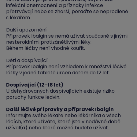
infekční onemocnění a příznaky infekce
přetrvávají nebo se zhorší, poraďte se neprodleně
s lékařem.
Další upozornění
Přípravek Ibalgin se nemá užívat současně s jinými
nesteroidními protizánětlivými léky.
Během léčby není vhodné kouřit.
Děti a dospívající
Přípravek Ibalgin není vzhledem k množství léčivé
látky v jedné tabletě určen dětem do 12 let.
Dospívající (12–18 let)
U dehydrovaných dospívajících existuje riziko
poruchy funkce ledvin.
Další léčivé přípravky a přípravek Ibalgin
Informujte svého lékaře nebo lékárníka o všech
lécích, které užíváte, které jste v nedávné době
užíval(a) nebo které možná budete užívat.