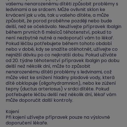
vašemu nenarozenému dítěti způsobit problémy s
ledvinami a se srdcem. Může ovlivnit sklon ke
krvácení jak u vás, tak u vašeho dítěte, a může
způsobit, že porod proběhne později nebo bude
delší, než se očekávalo. Neužívejte přípravek Ibalgin
během prvních 6 měsíců těhotenství, pokud to
není nezbytně nutné a nedoporučí vám to lékař.
Pokud léčbu potřebujete během tohoto období
nebo v době, kdy se snažíte otěhotnět, užívejte co
nejnižší dávku po co nejkratší dobu. Pokud užíváte
od 20. týdne těhotenství přípravek Ibalgin po dobu
delší než několik dní, může to způsobit
nenarozenému dítěti problémy s ledvinami, což
může vést ke snížení hladiny plodové vody, která
dítě obklopuje (oligohydramnion), nebo ke zúžení
tepny (ductus arteriosus) v srdci dítěte. Pokud
potřebujete léčbu delší než několik dní, lékař vám
může doporučit další kontroly.
Kojení
Při kojení užívejte přípravek pouze na výslovné
doporučení lékaře.