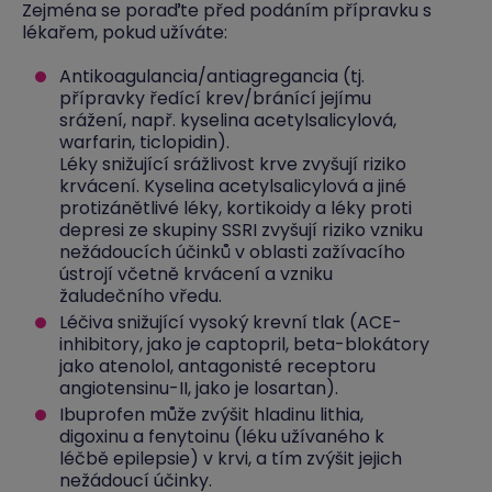
Zejména se poraďte před podáním přípravku s
lékařem, pokud užíváte:
Antikoagulancia/antiagregancia (tj.
přípravky ředící krev/bránící jejímu
srážení, např. kyselina acetylsalicylová,
warfarin, ticlopidin).
Léky snižující srážlivost krve zvyšují riziko
krvácení. Kyselina acetylsalicylová a jiné
protizánětlivé léky, kortikoidy a léky proti
depresi ze skupiny SSRI zvyšují riziko vzniku
nežádoucích účinků v oblasti zažívacího
ústrojí včetně krvácení a vzniku
žaludečního vředu.
Léčiva snižující vysoký krevní tlak (ACE-
inhibitory, jako je captopril, beta-blokátory
jako atenolol, antagonisté receptoru
angiotensinu-II, jako je losartan).
Ibuprofen může zvýšit hladinu lithia,
digoxinu a fenytoinu (léku užívaného k
léčbě epilepsie) v krvi, a tím zvýšit jejich
nežádoucí účinky.