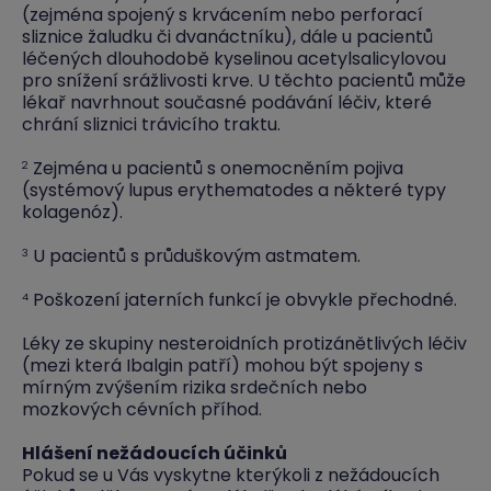
(zejména spojený s krvácením nebo perforací
sliznice žaludku či dvanáctníku), dále u pacientů
léčených dlouhodobě kyselinou acetylsalicylovou
pro snížení srážlivosti krve. U těchto pacientů může
lékař navrhnout současné podávání léčiv, které
chrání sliznici trávicího traktu.
Zejména u pacientů s onemocněním pojiva
2
(systémový lupus erythematodes a některé typy
kolagenóz).
U pacientů s průduškovým astmatem.
3
Poškození jaterních funkcí je obvykle přechodné.
4
Léky ze skupiny nesteroidních protizánětlivých léčiv
(mezi která Ibalgin patří) mohou být spojeny s
mírným zvýšením rizika srdečních nebo
mozkových cévních příhod.
Hlášení nežádoucích účinků
Pokud se u Vás vyskytne kterýkoli z nežádoucích