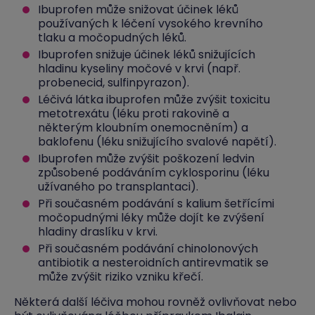
Ibuprofen může snižovat účinek léků
používaných k léčení vysokého krevního
tlaku a močopudných léků.
Ibuprofen snižuje účinek léků snižujících
hladinu kyseliny močové v krvi (např.
probenecid, sulfinpyrazon).
Léčivá látka ibuprofen může zvýšit toxicitu
metotrexátu (léku proti rakovině a
některým kloubním onemocněním) a
baklofenu (léku snižujícího svalové napětí).
Ibuprofen může zvýšit poškození ledvin
způsobené podáváním cyklosporinu (léku
užívaného po transplantaci).
Při současném podávání s kalium šetřícími
močopudnými léky může dojít ke zvýšení
hladiny draslíku v krvi.
Při současném podávání chinolonových
antibiotik a nesteroidních antirevmatik se
může zvýšit riziko vzniku křečí.
Některá další léčiva mohou rovněž ovlivňovat nebo