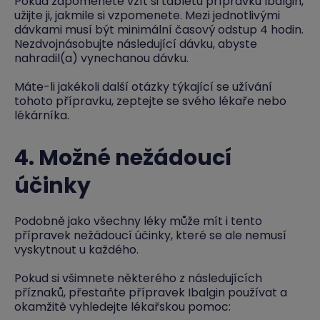
Pokud zapomenete vzít si tabletu přípravku Ibalgin,
užijte ji, jakmile si vzpomenete. Mezi jednotlivými
dávkami musí být minimální časový odstup 4 hodin.
Nezdvojnásobujte následující dávku, abyste
nahradil(a) vynechanou dávku.
Máte-li jakékoli další otázky týkající se užívání
tohoto přípravku, zeptejte se svého lékaře nebo
lékárníka.
4. Možné nežádoucí
účinky
Podobně jako všechny léky může mít i tento
přípravek nežádoucí účinky, které se ale nemusí
vyskytnout u každého.
Pokud si všimnete některého z následujících
příznaků, přestaňte přípravek Ibalgin používat a
okamžitě vyhledejte lékařskou pomoc: