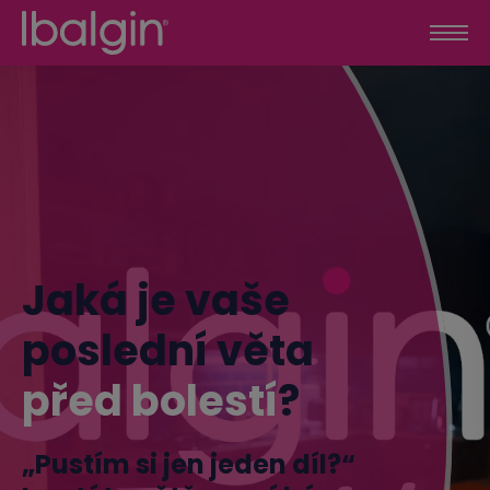
Jaká je vaše
poslední věta
před bolestí
?
„Pustím si jen jeden díl?“