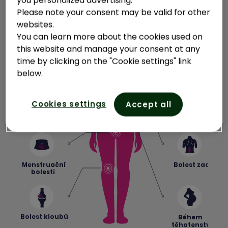
Please note your consent may be valid for other
Klikněte na ikonu bolesti
websites.
You can learn more about the cookies used on
this website and manage your consent at any
time by clicking on the "Cookie settings" link
below.
Bolest hlavy
Migréna
Cookies settings
Accept all
Bolest svalů
Bolest zubů
Bolest zad
Menstruační
bolesti
Bolest kloubů
Během
těhotenství