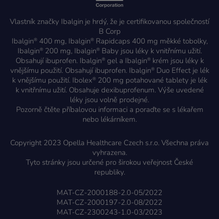
Vlastník značky Ibalgin je hrdý, že je certifikovanou společností
B Corp
Ibalgin
400 mg, Ibalgin
Rapidcaps 400 mg měkké tobolky,
®
®
Ibalgin
200 mg, Ibalgin
Baby jsou léky k vnitřnímu užití.
®
®
Obsahují ibuprofen. Ibalgin
gel a Ibalgin
krém jsou léky k
®
®
vnějšímu použití. Obsahují ibuprofen. Ibalgin
Duo Effect je lék
®
k vnějšímu použití. Ibolex
200 mg potahované tablety je lék
®
k vnitřnímu užití. Obsahuje dexibuprofenum. Výše uvedené
léky jsou volně prodejné.
Pozorně čtěte příbalovou informaci a poraďte se s lékařem
nebo lékárníkem.
Copyright 2023 Opella Healthcare Czech s.r.o. Všechna práva
vyhrazena.
Tyto stránky jsou určené pro širokou veřejnost České
republiky.
MAT-CZ-2000188-2.0-05/2022
MAT-CZ-2000197-2.0-08/2022
MAT-CZ-2300243-1.0-03/2023