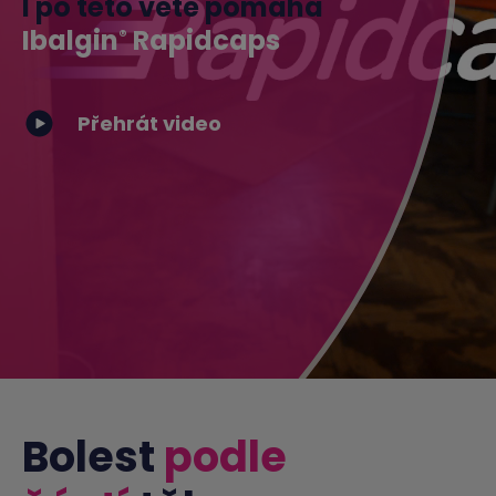
I po této větě pomáhá
Ibalgin
Rapidcaps
®
Přehrát video
Bolest
podle