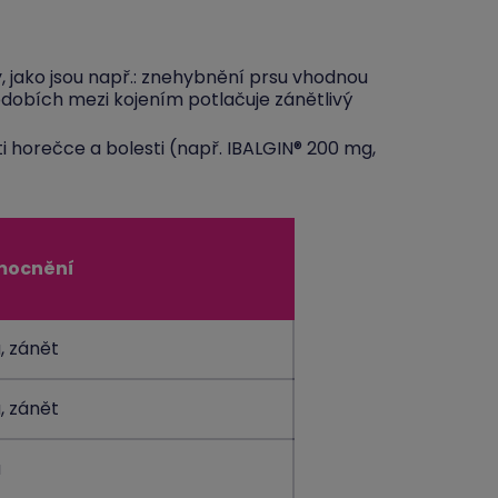
 jako jsou např.: znehybnění prsu vhodnou
bdobích mezi kojením potlačuje zánětlivý
i horečce a bolesti (např. IBALGIN® 200 mg,
mocnění
, zánět
, zánět
a