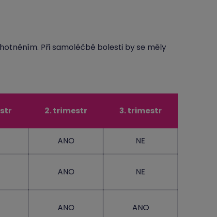
hotněním. Při samoléčbě bolesti by se měly
estr
2. trimestr
3. trimestr
ANO
NE
ANO
NE
ANO
ANO