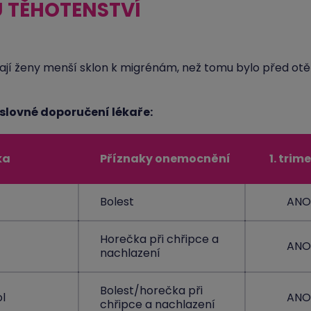
U TĚHOTENSTVÍ
ají ženy menší sklon k migrénám, než tomu bylo před otě
ýslovné doporučení lékaře:
ka
Příznaky onemocnění
1. trim
Bolest
ANO
Horečka při chřipce a
ANO
nachlazení
Bolest/horečka při
l
ANO
chřipce a nachlazení