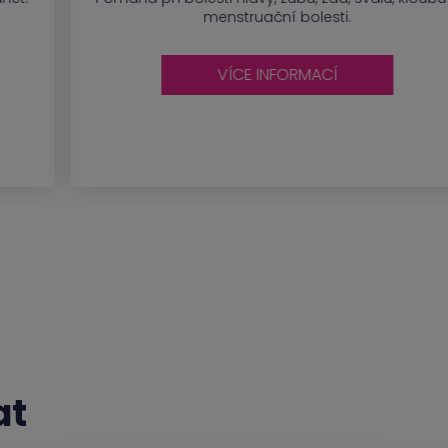
menstruační bolesti.
VÍCE INFORMACÍ
at