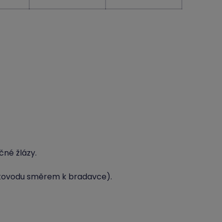
čné žlázy.
ékovodu směrem k bradavce).