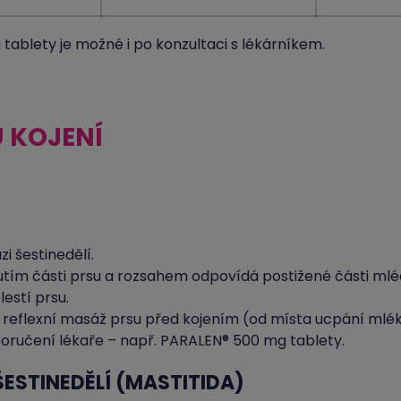
tablety je možné i po konzultaci s lékárníkem.
 KOJENÍ
i šestinedělí.
utím části prsu a rozsahem odpovídá postižené části mlé
estí prsu.
 reflexní masáž prsu před kojením (od místa ucpání ml
poručení lékaře – např. PARALEN® 500 mg tablety.
ESTINEDĚLÍ (MASTITIDA)