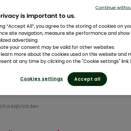
ví
Continue witho
tomu
rivacy is important to us.
ing “Accept All”, you agree to the storing of cookies on yo
nce site navigation, measure site performance and show
ized advertising.
note your consent may be valid for other websites.
 learn more about the cookies used on this website and
sent at any time by clicking on the "Cookie settings" link
Cookies settings
Accept all
ch a kojících žen