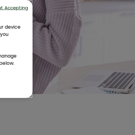
ut Accepting
ur device
 you
 manage
 below.