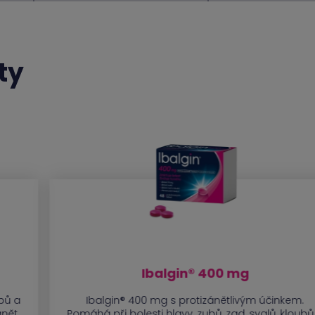
ty
Ibalgin® 400 mg
ubů a
Ibalgin® 400 mg s protizánětlivým účinkem.
ánět.
Pomáhá při bolesti hlavy, zubů, zad, svalů, kloubů