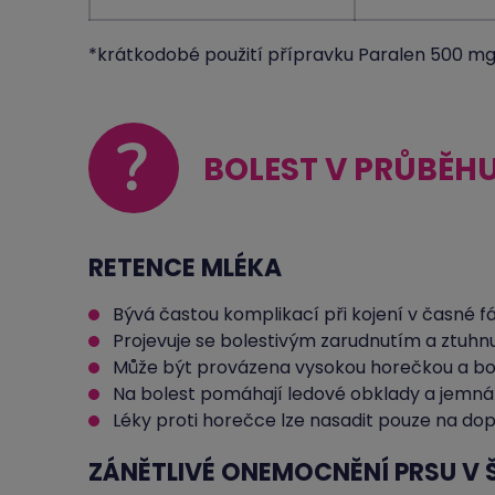
*krátkodobé použití přípravku Paralen 500 mg 
?
BOLEST V PRŮBĚHU
RETENCE MLÉKA
Bývá častou komplikací při kojení v časné fáz
Projevuje se bolestivým zarudnutím a ztuhn
Může být provázena vysokou horečkou a bol
Na bolest pomáhají ledové obklady a jemná
Léky proti horečce lze nasadit pouze na do
ZÁNĚTLIVÉ ONEMOCNĚNÍ PRSU V Š