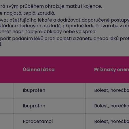
erá svým průběhem ohrožuje matku i kojence.
e napjatá, teplá, zarudlá.
at ošetřujícího lékaře a dodržovat doporučené postupy,
ikládání studených obkladů, případně ledu či tvarohu v o
ahřát např. teplými obklady nebo ve sprše.
ořit podáním léků proti bolesti a zánětu anebo léků prot
.
Účinná látka
Příznaky one
Ibuprofen
Bolest, horečka
Ibuprofen
Bolest, horečka
Paracetamol
Bolest, horečk