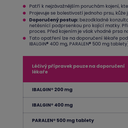
Patří k nejzávažnějším poruchám kojení, kt
Projevuje se bolestivostí jednoho prsu, kůže j
Doporučený postup:
bezodkladně konzultov
netěsnící podprsenkou pro kojící matky. Př
proces. Před kojením je však vhodné prsa n
Tato opatření lze na doporučení lékaře podp
IBALGIN® 400 mg, PARALEN® 500 mg tablety)
Léčivý přípravek pouze na doporučení
lékaře
IBALGIN® 200 mg
IBALGIN® 400 mg
PARALEN® 500 mg tablety