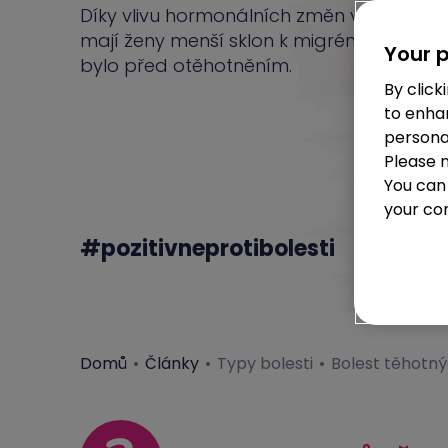
Díky vlivu hormonálních změn v těhotenst
mají ženy menší sklon k migrénám, než 
Your p
bylo před otěhotněním.
By click
to enha
personal
Please 
You can
your con
#pozitivneprotibolesti
Domů
Články
Typy bolesti
Bolest těhotný