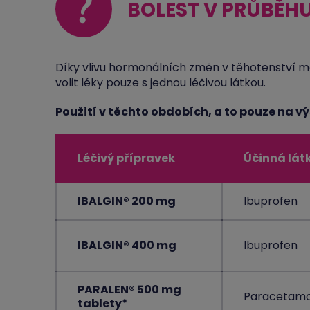
?
BOLEST V PRŮBĚH
Díky vlivu hormonálních změn v těhotenství m
volit léky pouze s jednou léčivou látkou.
Použití v těchto obdobích, a to pouze na v
Léčivý přípravek
Účinná lát
IBALGIN® 200 mg
Ibuprofen
IBALGIN® 400 mg
Ibuprofen
PARALEN® 500 mg
Paracetamo
tablety*