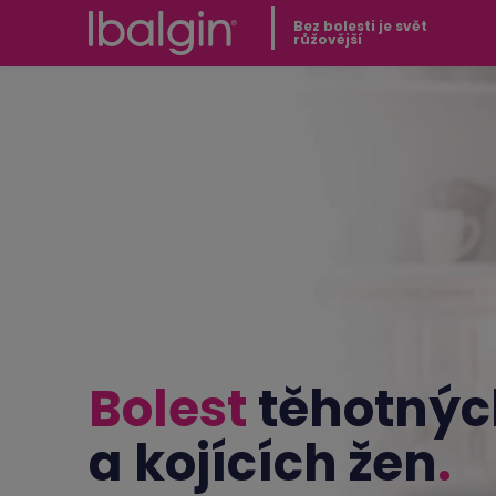
Bez bolesti je svět
růžovější
Bolest
těhotnýc
a kojících žen
.