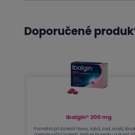
Doporučené produk
Ibalgin® 200 mg
Pomáhá při bolesti hlavy, zubů, zad, svalů, klo
menstruační bolesti. Snižuje horečku a tlumí z