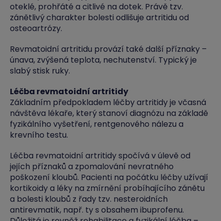
oteklé, prohřáté a citlivé na dotek. Právě tzv.
zánětlivý charakter bolesti odlišuje artritidu od
osteoartrózy.
Revmatoidní artritidu provází také další příznaky –
únava, zvýšená teplota, nechutenství. Typický je
slabý stisk ruky.
Léčba revmatoidní artritidy
Základním předpokladem léčby artritidy je včasná
návštěva lékaře, který stanoví diagnózu na základě
fyzikálního vyšetření, rentgenového nálezu a
krevního testu.
Léčba revmatoidní artritidy spočívá v úlevě od
jejích příznaků a zpomalování nevratného
poškození kloubů. Pacienti na počátku léčby užívají
kortikoidy a léky na zmírnění probíhajícího zánětu
a bolesti kloubů z řady tzv. nesteroidních
antirevmatik, např. ty s obsahem ibuprofenu.
Důležitá je rovněž rehabilitace a fyzikální léčba –