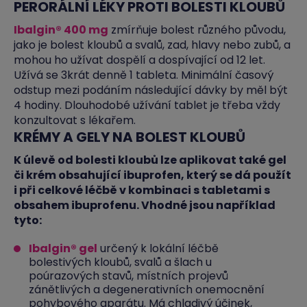
PERORÁLNÍ LÉKY PROTI BOLESTI KLOUBŮ
Ibalgin® 400 mg
zmírňuje bolest různého původu,
jako je bolest kloubů a svalů, zad, hlavy nebo zubů, a
mohou ho užívat dospělí a dospívající od 12 let.
Užívá se 3krát denně 1 tableta. Minimální časový
odstup mezi podáním následující dávky by měl být
4 hodiny. Dlouhodobé užívání tablet je třeba vždy
konzultovat s lékařem.
KRÉMY A GELY NA BOLEST KLOUBŮ
K úlevě od bolesti kloubů lze aplikovat také gel
či krém obsahující ibuprofen, který se dá použít
i při celkové léčbě v kombinaci s tabletami s
obsahem ibuprofenu. Vhodné jsou například
tyto:
Ibalgin® gel
určený k lokální léčbě
bolestivých kloubů, svalů a šlach u
poúrazových stavů, místních projevů
zánětlivých a degenerativních onemocnění
pohybového aparátu. Má chladivý účinek,