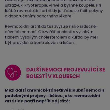
ultrazvuk, kryoterapie, vířivé a bylinné koupele. Při
léčbě revmatoidní artritidy je třeba se řídit pokyny
a doporučeními odborného lékaře.
Revmatoidní artritida též zvyšuje riziko srdečně-
cévních nemocí. Obzvlášť pacienti s vysokým
tlakem, vysokým cholesterolem a kuřáci by měli
být pravidelně kontrolováni a léčeni.
DALŠÍ NEMOCI PROJEVUJÍCÍ SE
BOLESTÍ V KLOUBECH
Mezi další chronické zánětlivé kloubní nemoci s
podobnými projevy i léčbou jako revmatoidní
artritida patří například ještě: