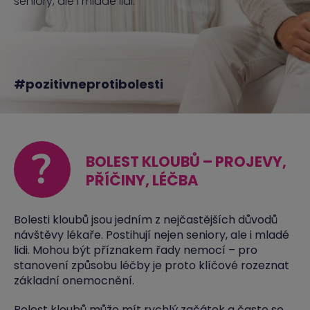
seniory, ale i mladé lidi.
#pozitivneprotibolesti
?
BOLEST KLOUBŮ – PROJEVY,
PŘÍČINY, LÉČBA
Bolesti kloubů jsou jedním z nejčastějších důvodů
návštěvy lékaře. Postihují nejen seniory, ale i mladé
lidi. Mohou být příznakem řady nemocí – pro
stanovení způsobu léčby je proto klíčové rozeznat
základní onemocnění.
Bolest kloubů může mít rychlý začátek a často se