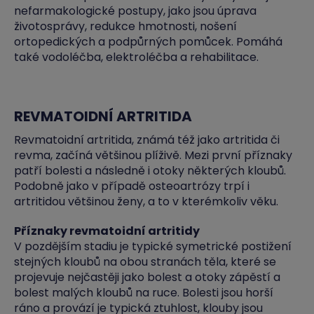
nefarmakologické postupy, jako jsou úprava
životosprávy, redukce hmotnosti, nošení
ortopedických a podpůrných pomůcek. Pomáhá
také vodoléčba, elektroléčba a rehabilitace.
REVMATOIDNÍ ARTRITIDA
Revmatoidní artritida, známá též jako artritida či
revma, začíná většinou plíživě. Mezi první příznaky
patří bolesti a následně i otoky některých kloubů.
Podobně jako v případě osteoartrózy trpí i
artritidou většinou ženy, a to v kterémkoliv věku.
Příznaky revmatoidní artritidy
V pozdějším stadiu je typické symetrické postižení
stejných kloubů na obou stranách těla, které se
projevuje nejčastěji jako bolest a otoky zápěstí a
bolest malých kloubů na ruce. Bolesti jsou horší
ráno a provází je typická ztuhlost, klouby jsou