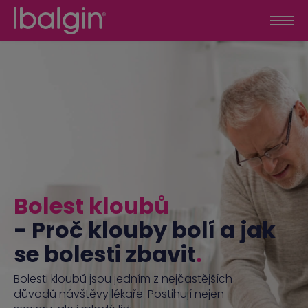
Bolest kloubů
- Proč klouby bolí a jak
se bolesti zbavit
.
Bolesti kloubů jsou jedním z nejčastějších
důvodů návštěvy lékaře. Postihují nejen