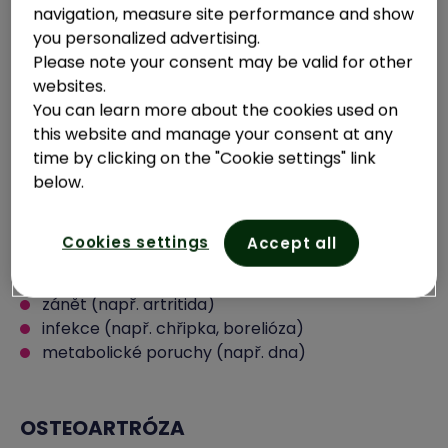
navigation, measure site performance and show
you personalized advertising.
Please note your consent may be valid for other
websites.
You can learn more about the cookies used on
this website and manage your consent at any
PŘÍČINY BOLESTI KLOUBŮ
time by clicking on the "Cookie settings" link
Podle původu lze bolesti kloubů rozdělit na
below.
vrozené a získané. Mezi nejčastější získané
příčiny bolesti kloubů patří:
Cookies settings
Accept all
úraz
degenerativní nemoci (např. osteoartróza)
zánět (např. artritida)
infekce (např. chřipka, borelióza)
metabolické poruchy (např. dna)
OSTEOARTRÓZA