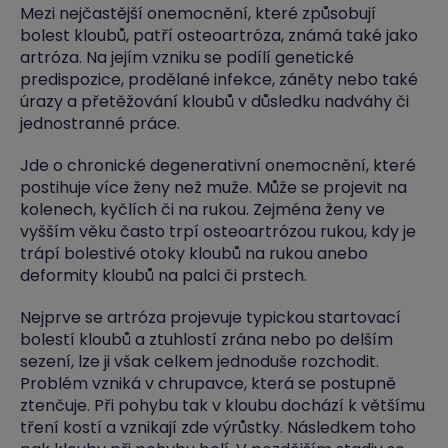
Mezi nejčastější onemocnění, které způsobují
bolest kloubů, patří osteoartróza, známá také jako
artróza. Na jejím vzniku se podílí genetické
predispozice, prodělané infekce, záněty nebo také
úrazy a přetěžování kloubů v důsledku nadváhy či
jednostranné práce.
Jde o chronické degenerativní onemocnění, které
postihuje více ženy než muže. Může se projevit na
kolenech, kyčlích či na rukou. Zejména ženy ve
vyšším věku často trpí osteoartrózou rukou, kdy je
trápí bolestivé otoky kloubů na rukou anebo
deformity kloubů na palci či prstech.
Nejprve se artróza projevuje typickou startovací
bolestí kloubů a ztuhlostí zrána nebo po delším
sezení, lze ji však celkem jednoduše rozchodit.
Problém vzniká v chrupavce, která se postupně
ztenčuje. Při pohybu tak v kloubu dochází k většímu
tření kostí a vznikají zde výrůstky. Následkem toho