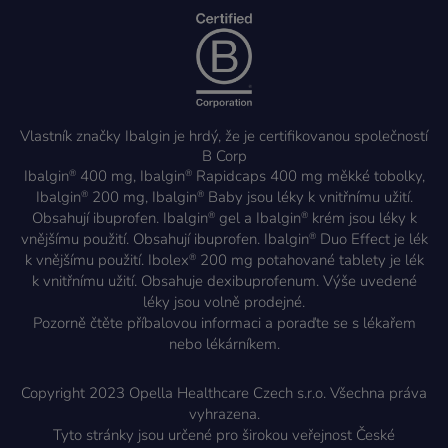
Vlastník značky Ibalgin je hrdý, že je certifikovanou společností
B Corp
Ibalgin
400 mg, Ibalgin
Rapidcaps 400 mg měkké tobolky,
®
®
Ibalgin
200 mg, Ibalgin
Baby jsou léky k vnitřnímu užití.
®
®
Obsahují ibuprofen. Ibalgin
gel a Ibalgin
krém jsou léky k
®
®
vnějšímu použití. Obsahují ibuprofen. Ibalgin
Duo Effect je lék
®
k vnějšímu použití. Ibolex
200 mg potahované tablety je lék
®
k vnitřnímu užití. Obsahuje dexibuprofenum. Výše uvedené
léky jsou volně prodejné.
Pozorně čtěte příbalovou informaci a poraďte se s lékařem
nebo lékárníkem.
Copyright 2023 Opella Healthcare Czech s.r.o. Všechna práva
vyhrazena.
Tyto stránky jsou určené pro širokou veřejnost České