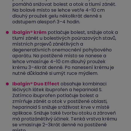
pomáhá snižovat bolest a otok a tlumí zánět.
Na bolavé místo se lehce vetře 4–10 cm
dlouhý proužek gelu několikrát denně s
odstupem alespoň 3–4 hodin.
Ibalgin® krém
potlačuje bolest, snižuje otok a
tlumí zánět u bolestivých poúrazových stavů,
místních projevů zánětlivých a
degenerativních onemocnění pohybového
aparátu. Na postižené místo se nanese a
lehce vmasíruje 4–10 cm dlouhý proužek
krému 3–4krát denně. Po nanesení krému je
nutné důkladně si umýt ruce mýdlem.
Ibalgin® Duo Effect
obsahuje kombinaci
léčivých látek ibuprofen a heparinoid S.
Zatímco ibuprofen potlačuje bolest a
zmírňuje zánět a otok v postižené oblasti,
heparinoid S snižuje srážlivost krve v místě
aplikace. Snižuje také tvorbu otoku a zároveň
má protizánětlivý účinek. Tenká vrstva krému
se vmasíruje 2–3krát denně na postižené
místo.