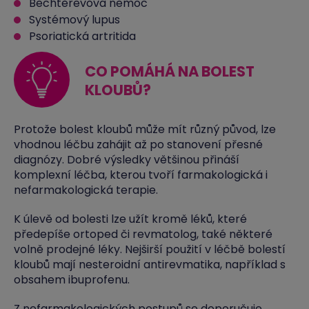
Bechtěrevova nemoc
Systémový lupus
Psoriatická artritida
CO POMÁHÁ NA BOLEST
KLOUBŮ?
Protože bolest kloubů může mít různý původ, lze
vhodnou léčbu zahájit až po stanovení přesné
diagnózy. Dobré výsledky většinou přináší
komplexní léčba, kterou tvoří farmakologická i
nefarmakologická terapie.
K úlevě od bolesti lze užít kromě léků, které
předepíše ortoped či revmatolog, také některé
volně prodejné léky. Nejširší použití v léčbě bolestí
kloubů mají nesteroidní antirevmatika, například s
obsahem ibuprofenu.
Z nefarmakologických postupů se doporučuje