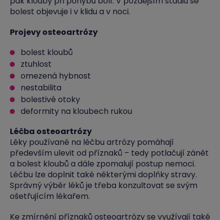
pak klouby při pohybu bolí. V pozdějším stadiu se
bolest objevuje i v klidu a v noci.
Projevy osteoartrózy
bolest kloubů
ztuhlost
omezená hybnost
nestabilita
bolestivé otoky
deformity na kloubech rukou
Léčba osteoartrózy
Léky používané na léčbu artrózy pomáhají
především ulevit od příznaků – tedy potlačují zánět
a bolest kloubů a dále zpomalují postup nemoci.
Léčbu lze doplnit také některými doplňky stravy.
Správný výběr léků je třeba konzultovat se svým
ošetřujícím lékařem.
Ke zmírnění příznaků osteoartrózy se využívají také